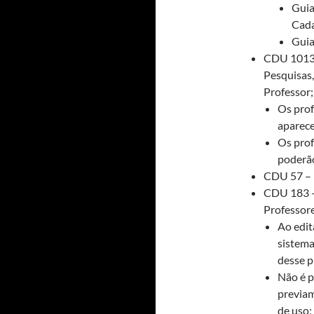
Guia
Cada
Guia
CDU 1013 
Pesquisas,
Professor;
Os prof
aparece
Os prof
poderã
CDU 57 – 
CDU 183 –
Professore
Ao edit
sistema
desse p
Não é p
previam
de uso;