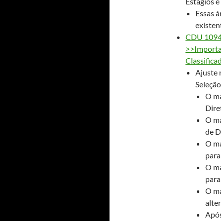
Estágios 
Essas á
existen
CDU 1094 
>>Importa
Classific
Ajuste 
Seleção
O ma
Dire
O ma
de D
O ma
para
O ma
para
O ma
alte
Após