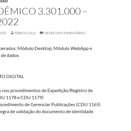
RSÃO
ÊMICO 3.301.000 –
2022
2022
FÁBIO COLLI
DEIXE UM COMENTÁRIO
berados: Módulo Desktop, Módulo WebApp e
o de dados
TO DIGITAL
is nos procedimentos de Expedição/Registro de
DU 1178 e CDU 1179)
rocedimento de Gerenciar Publicações (CDU 1165)
regra de validação do documento de identidade