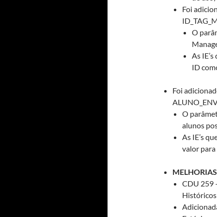
Foi adici
ID_TAG_
O parâm
Manage
As IE’s
ID como
Foi adiciona
ALUNO_ENV
O parâmetr
alunos po
As IE’s qu
valor para
MELHORIAS
CDU 259 –
Histórico
Adicionada