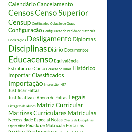
Calendário
Cancelamento
Censos
Censo Superior
Censup
Certificados
Colação de Graus
Configuração
Configuração de Pedido de Matrícula
Desligamento
Diplomas
Declarações
Disciplinas
Diário
Documentos
Educacenso
Equivalência
Histórico
Estrutura de Curso
Geração de Turma
Importar Classificados
Importação
Impressão
INEP
Justificar Faltas
Legais
Justificativa e Abono de Faltas
Matriz Curricular
Listagem de alunos
Matrizes Curriculares
Matrículas
Necessidade Especial
Notas
Oferta de Disciplinas
Pedido de Matrícula
Portarias
OpenOffice
Reativação