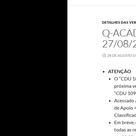
DETALHES DAS VE
Q-ACAD
27/08/
28 DE AGOSTO D
ATENÇÃO
O “CDU 18
próxima ve
“CDU 1094
Acessado 
de Apoio 
Classifica
Em breve, 
todas as r