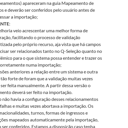
eamentos) apareceram na guia Mapeamento de
s e deverão ser conferidos pelo usuário antes de
essar a importação;
ANTE
:
lhoria veio acrescentar uma melhor forma de
ração, facilitando o processo de validação
izada pelo próprio recurso, aja vista que há campos
cisar ser relacionados tanto no Q-Seleção quanto no
mico para o que sistema possa entender e trazer os
corretamente numa importação;
sões anteriores a relação entre um sistema e outra
 tão forte de foram que a validação muitas vezes
 ser feita manualmente. A partir dessa versão o
nto deverá ser feito na importação.
não havia a configuração desses relacionamentos
 falhas e muitas vezes abortava a importação. Os
 nacionalidades, turnos, formas de ingressos e
ições mapeados automaticamente pela importação,
 ser conferidos. Estamos a disposição caso tenha