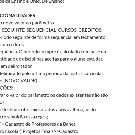
e de Ensino e Unid. De Ensino;
CIONALIDADES
o novo valor ao parâmetro
_SEGUINTE_SEQUENCIAL_CURSOS_CREDITOS:
eríodo seguinte de forma sequencial em fechamento
por créditos
equência. O período sempre é calculado com base na
tidade de disciplinas aceitas para o aluno estudar.
 sem delimitador
 delimitado pelo último período da matriz curricular
no (NOVO VALOR) ;
ÇÕES:
rar o valor do parâmetro os dados existentes não são
os;
 fechamentos executados após a alteração do
ro seguirão essa regra;
– Cadastro de Professores da Banca
ro Escolar] Projetos Finais>>Cadastro