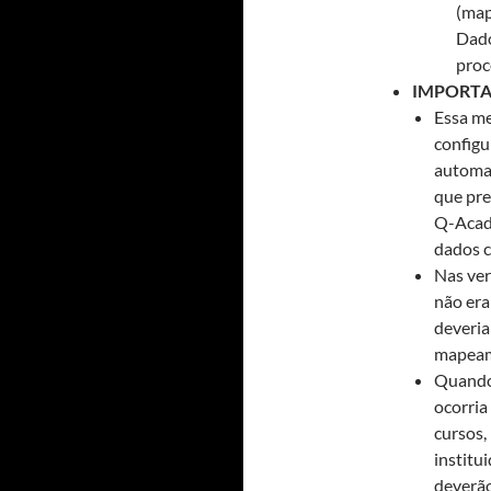
(map
Dado
proc
IMPORT
Essa me
configu
automat
que pre
Q-Acadê
dados 
Nas ver
não era
deveria
mapeame
Quando 
ocorria
cursos,
institu
deverão