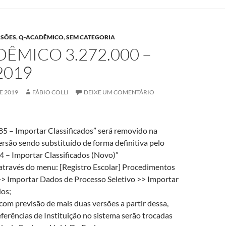
RSÕES
,
Q-ACADÊMICO
,
SEM CATEGORIA
ÊMICO 3.272.000 –
2019
E 2019
FÁBIO COLLI
DEIXE UM COMENTÁRIO
5 – Importar Classificados” será removido na
rsão sendo substituído de forma definitiva pelo
 – Importar Classificados (Novo)”
através do menu: [Registro Escolar] Procedimentos
>> Importar Dados de Processo Seletivo >> Importar
dos;
com previsão de mais duas versões a partir dessa,
eferências de Instituição no sistema serão trocadas