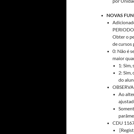
por Unidad
NOVAS FUN
Adicionad
PERIODO
Obter o p
de cursos 
0: Não é s
maior quan
1: Sim,
2: Sim,
do alu
OBSERVA
Ao alte
ajustad
Somente
parâmet
CDU 1167 
[Regist