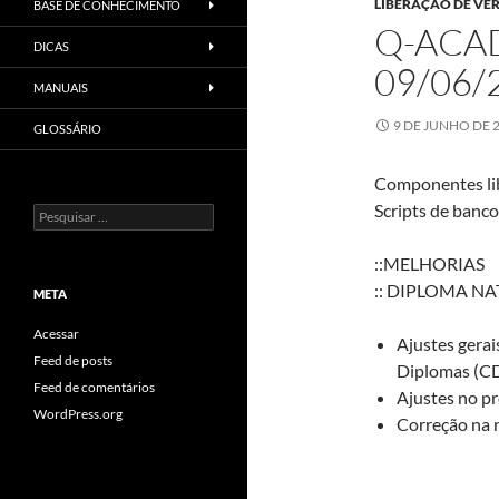
LIBERAÇÃO DE VE
BASE DE CONHECIMENTO
Q-ACAD
DICAS
09/06/
MANUAIS
9 DE JUNHO DE 
GLOSSÁRIO
Componentes li
Scripts de banc
Pesquisar
por:
::MELHORIAS
:: DIPLOMA NA
META
Acessar
Ajustes gera
Feed de posts
Diplomas (C
Feed de comentários
Ajustes no p
WordPress.org
Correção na 