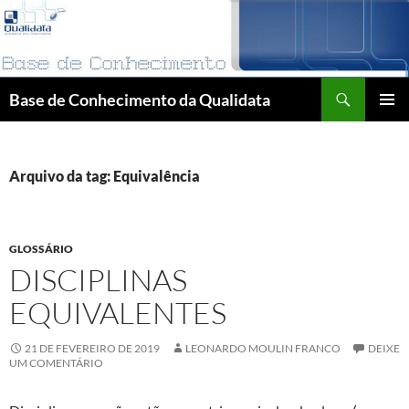
Pular
para
o
conteúdo
Pesquisar
Base de Conhecimento da Qualidata
MENU
PRINCI
Arquivo da tag: Equivalência
GLOSSÁRIO
DISCIPLINAS
EQUIVALENTES
21 DE FEVEREIRO DE 2019
LEONARDO MOULIN FRANCO
DEIXE
UM COMENTÁRIO