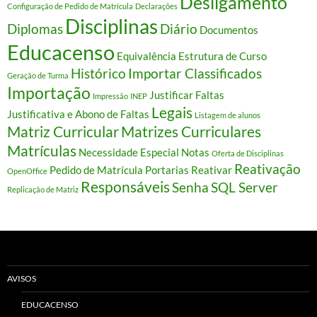
Desligamento
Configuração de Pedido de Matrícula
Declarações
Disciplinas
Diplomas
Diário
Documentos
Educacenso
Equivalência
Estrutura de Curso
Histórico
Importar Classificados
Geração de Turma
Importação
Justificar Faltas
Impressão
INEP
Legais
Justificativa e Abono de Faltas
Listagem de alunos
Matriz Curricular
Matrizes Curriculares
Matrículas
Necessidade Especial
Notas
Oferta de Disciplinas
Reativação
Pedido de Matrícula
Portarias
Reativar
OpenOffice
Responsáveis
Senha
SQL Server
Replicação de Matriz
AVISOS
EDUCACENSO