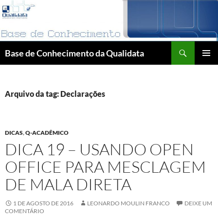
Pular
para
o
conteúdo
Pesquisar
Base de Conhecimento da Qualidata
MENU
PRINCI
Arquivo da tag: Declarações
DICAS
,
Q-ACADÊMICO
DICA 19 – USANDO OPEN
OFFICE PARA MESCLAGEM
DE MALA DIRETA
1 DE AGOSTO DE 2016
LEONARDO MOULIN FRANCO
DEIXE UM
COMENTÁRIO