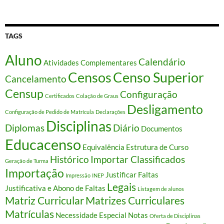
TAGS
Aluno
Calendário
Atividades Complementares
Censos
Censo Superior
Cancelamento
Censup
Configuração
Certificados
Colação de Graus
Desligamento
Configuração de Pedido de Matrícula
Declarações
Disciplinas
Diplomas
Diário
Documentos
Educacenso
Equivalência
Estrutura de Curso
Histórico
Importar Classificados
Geração de Turma
Importação
Justificar Faltas
Impressão
INEP
Legais
Justificativa e Abono de Faltas
Listagem de alunos
Matriz Curricular
Matrizes Curriculares
Matrículas
Necessidade Especial
Notas
Oferta de Disciplinas