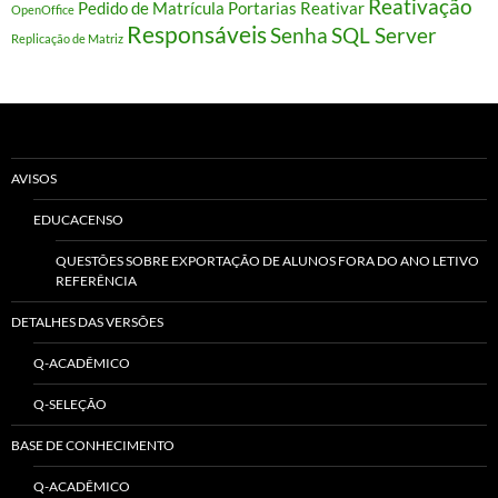
Reativação
Pedido de Matrícula
Portarias
Reativar
OpenOffice
Responsáveis
Senha
SQL Server
Replicação de Matriz
AVISOS
EDUCACENSO
QUESTÕES SOBRE EXPORTAÇÃO DE ALUNOS FORA DO ANO LETIVO
REFERÊNCIA
DETALHES DAS VERSÕES
Q-ACADÊMICO
Q-SELEÇÃO
BASE DE CONHECIMENTO
Q-ACADÊMICO