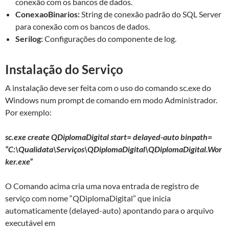
conexão com os bancos de dados.
ConexaoBinarios:
String de conexão padrão do SQL Server
para conexão com os bancos de dados.
Serilog:
Configurações do componente de log.
Instalação do Serviço
A instalação deve ser feita com o uso do comando sc.exe do
Windows num prompt de comando em modo Administrador.
Por exemplo:
sc.exe create QDiplomaDigital start= delayed-auto binpath=
“C:\Qualidata\Serviços\QDiplomaDigital\QDiplomaDigital.Wor
ker.exe”
O Comando acima cria uma nova entrada de registro de
serviço com nome “QDiplomaDigital” que inicia
automaticamente (delayed-auto) apontando para o arquivo
executável em