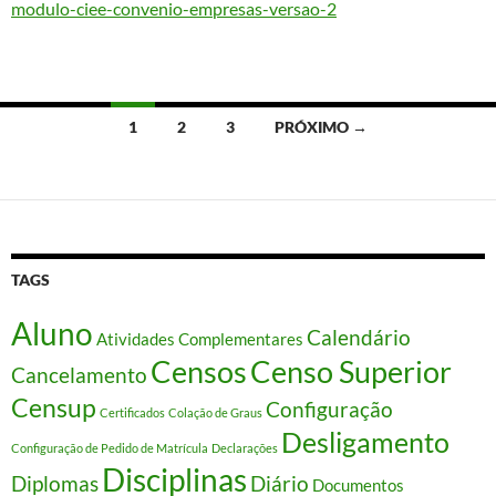
modulo-ciee-convenio-empresas-versao-2
Navegação
1
2
3
PRÓXIMO →
por
posts
TAGS
Aluno
Calendário
Atividades Complementares
Censos
Censo Superior
Cancelamento
Censup
Configuração
Certificados
Colação de Graus
Desligamento
Configuração de Pedido de Matrícula
Declarações
Disciplinas
Diplomas
Diário
Documentos