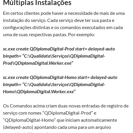
Múltiplas Instalações
Em certos clientes pode haver a necessidade de mais de uma
instalação do serviço. Cada serviço deve ter sua pasta e
configurações distintas e os comandos executados em cada
uma de suas respectivas pastas. Por exemplo:
sc.exe create QDiplomaDigital-Prod start= delayed-auto
binpath= “C:\Qualidata\Serviços\QDiplomaDigital-
Prod\QDiplomaDigital.Worker.exe”
sc.exe create QDiplomaDigital-Homo start= delayed-auto
binpath= “C:\Qualidata\Serviços\QDiplomaDigital-
Homo\QDiplomaDigital.Worker.exe”
Os Comandos acima criam duas novas entradas de registro de
serviço com nomes “QDiplomaDigital-Prod” e
“QDiplomaDigital-Homo” que iniciam automaticamente
(delayed-auto) apontando cada uma para um arquivo