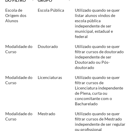
DO FILTRO
GRUPO
Escola de
Escola Pública
Utilizado quando se quer
Origem dos
listar alunos vindos de
Alunos
escola pública
independente de ser
municipal, estadual e
federal
Modalidade do
Doutorado
Utilizado quando se quer
Curso
filtrar cursos de doutorado
independente de ser
Doutorado ou Pós-
doutorado
Modalidade do
Licenciaturas
Utilizado quando se quer
Curso
filtrar cursos de
Licenciatura independente
de Plena, curta ou
concomitante com o
Bacharelado
Modalidade do
Mestrado
Utilizado quando se quer
Curso
filtrar cursos de Mestrado
independente de ser regular
ou profissional