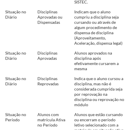
SISTEC.
Situação no
Disciplinas
Indicam que o aluno
Diário
Aprovadas ou
cumpriu a disciplina seja
Dispensadas
cursando ou através de
algum procedimento de
dispensa de disciplina
(Aproveitamento,
Aceleração, dispensa legal)
Situação no
Disciplinas
Alunos aprovados na
Diário
Aprovadas
disciplina após
efetivamente cursarem a
mesma
Situação no
Disciplinas
Indica que o aluno cursou a
Diário
Reprovadas
disciplina, mas não é
considerada cumprida seja
por reprovação na
disciplina ou reprovação no
módulo
Situação no
Alunos com
Alunos que estão cursando
Período
matrícula Ativa
ou encerram o período
no Período
letivo selecionado com a