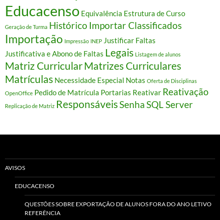
Educacenso
Equivalência
Estrutura de Curso
Histórico
Importar Classificados
Geração de Turma
Importação
Justificar Faltas
Impressão
INEP
Legais
Justificativa e Abono de Faltas
Listagem de alunos
Matriz Curricular
Matrizes Curriculares
Matrículas
Necessidade Especial
Notas
Oferta de Disciplinas
Reativação
Pedido de Matrícula
Portarias
Reativar
OpenOffice
Responsáveis
Senha
SQL Server
Replicação de Matriz
AVISOS
EDUCACENSO
QUESTÕES SOBRE EXPORTAÇÃO DE ALUNOS FORA DO ANO LETIVO
REFERÊNCIA