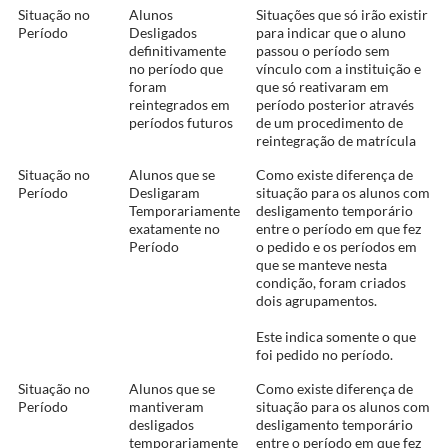
Situação no
Alunos
Situações que só irão existir
Período
Desligados
para indicar que o aluno
definitivamente
passou o período sem
no período que
vínculo com a instituição e
foram
que só reativaram em
reintegrados em
período posterior através
períodos futuros
de um procedimento de
reintegração de matrícula
Situação no
Alunos que se
Como existe diferença de
Período
Desligaram
situação para os alunos com
Temporariamente
desligamento temporário
exatamente no
entre o período em que fez
Período
o pedido e os períodos em
que se manteve nesta
condição, foram criados
dois agrupamentos.
Este indica somente o que
foi pedido no período.
Situação no
Alunos que se
Como existe diferença de
Período
mantiveram
situação para os alunos com
desligados
desligamento temporário
temporariamente
entre o período em que fez