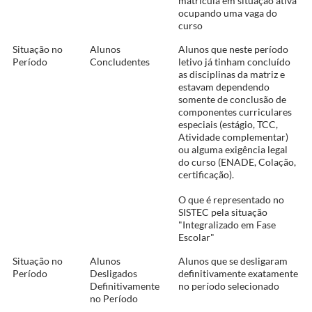
matrícula em situação ativa
ocupando uma vaga do
curso
Situação no
Alunos
Alunos que neste período
Período
Concludentes
letivo já tinham concluído
as disciplinas da matriz e
estavam dependendo
somente de conclusão de
componentes curriculares
especiais (estágio, TCC,
Atividade complementar)
ou alguma exigência legal
do curso (ENADE, Colação,
certificação).
O que é representado no
SISTEC pela situação
"Integralizado em Fase
Escolar"
Situação no
Alunos
Alunos que se desligaram
Período
Desligados
definitivamente exatamente
Definitivamente
no período selecionado
no Período