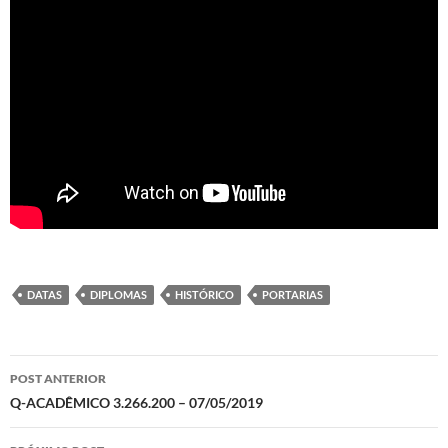
DATAS
DIPLOMAS
HISTÓRICO
PORTARIAS
Navegação
POST ANTERIOR
de
Q-ACADÊMICO 3.266.200 – 07/05/2019
posts