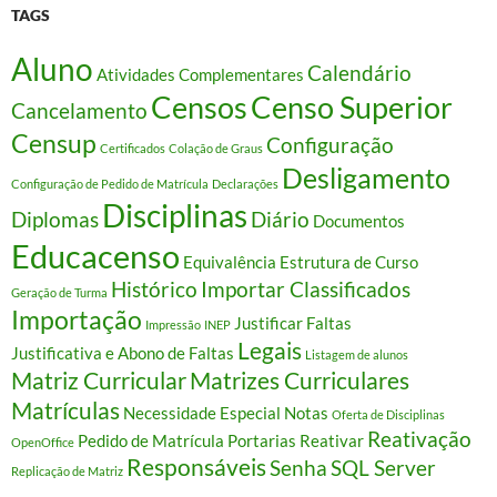
TAGS
Aluno
Calendário
Atividades Complementares
Censos
Censo Superior
Cancelamento
Censup
Configuração
Certificados
Colação de Graus
Desligamento
Configuração de Pedido de Matrícula
Declarações
Disciplinas
Diplomas
Diário
Documentos
Educacenso
Equivalência
Estrutura de Curso
Histórico
Importar Classificados
Geração de Turma
Importação
Justificar Faltas
Impressão
INEP
Legais
Justificativa e Abono de Faltas
Listagem de alunos
Matriz Curricular
Matrizes Curriculares
Matrículas
Necessidade Especial
Notas
Oferta de Disciplinas
Reativação
Pedido de Matrícula
Portarias
Reativar
OpenOffice
Responsáveis
Senha
SQL Server
Replicação de Matriz