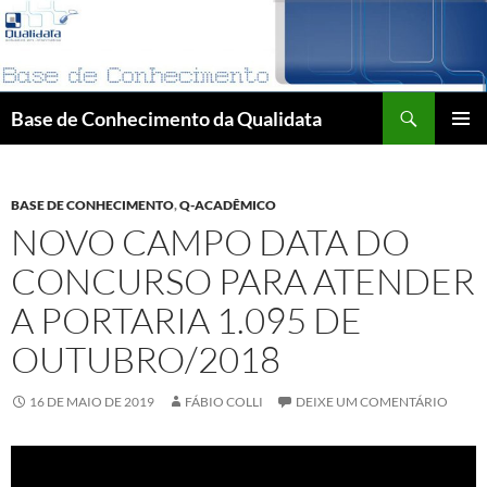
Pular
para
o
conteúdo
Pesquisar
Base de Conhecimento da Qualidata
MENU
PRINCI
BASE DE CONHECIMENTO
,
Q-ACADÊMICO
NOVO CAMPO DATA DO
CONCURSO PARA ATENDER
A PORTARIA 1.095 DE
OUTUBRO/2018
16 DE MAIO DE 2019
FÁBIO COLLI
DEIXE UM COMENTÁRIO