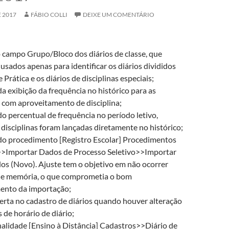
 2017
FÁBIO COLLI
DEIXE UM COMENTÁRIO
 campo Grupo/Bloco dos diários de classe, que
usados apenas para identificar os diários divididos
 Prática e os diários de disciplinas especiais;
a exibição da frequência no histórico para as
s com aproveitamento de disciplina;
o percentual de frequência no período letivo,
disciplinas foram lançadas diretamente no histórico;
do procedimento [Registro Escolar] Procedimentos
>>Importar Dados de Processo Seletivo>>Importar
dos (Novo). Ajuste tem o objetivo em não ocorrer
de memória, o que comprometia o bom
ento da importação;
lerta no cadastro de diários quando houver alteração
 de horário de diário;
alidade [Ensino à Distância] Cadastros>>Diário de