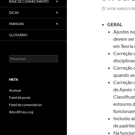
BASE DE CONHECIMENTO
24 DE MARÇO DE
DICAS
GERAL
MANUAIS
Ajustes no
GLOSSÁRIO
devem ser 
em Teoria e
Correção d
Pesquisar
disciplina
por:
Correção d
quando as 
META
Correção 
de Apoio 
Acessar
Classifica
Feed de posts
estouros 
Feed de comentários
funcionam
WordPress.org
Incluído a
de padrões
Na funcion