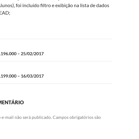
unos), foi incluído filtro e exibição na lista de dados
 EAD;
ão
96.000 – 25/02/2017
99.000 – 16/03/2017
MENTÁRIO
 e-mail não será publicado.
Campos obrigatórios são