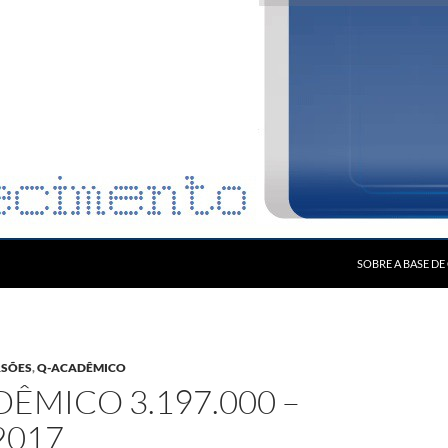
SOBRE A BASE D
RSÕES
,
Q-ACADÊMICO
ÊMICO 3.197.000 –
2017