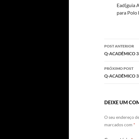
Ead(guia Al
para Polo
Navegaç
POST ANTERIOR
de
Q-ACADÊMICO 3.1
posts
PRÓXIMO POST
Q-ACADÊMICO 3.1
DEIXE UM CO
O seu endereço de
marcados com
*