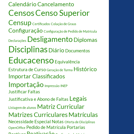
Calendário
Cancelamento
Censos
Censo Superior
Censup
Certificados
Colação de Graus
Configuração
Configuração de Pedido de Matrícula
Desligamento
Diplomas
Declarações
Disciplinas
Diário
Documentos
Educacenso
Equivalência
Histórico
Estrutura de Curso
Geração de Turma
Importar Classificados
Importação
Impressão
INEP
Justificar Faltas
Legais
Justificativa e Abono de Faltas
Matriz Curricular
Listagem de alunos
Matrizes Curriculares
Matrículas
Necessidade Especial
Notas
Oferta de Disciplinas
Pedido de Matrícula
Portarias
OpenOffice
Reativação