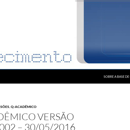
SOBRE A BASE D
RSÕES
,
Q-ACADÊMICO
DÊMICO VERSÃO
.002 – 30/05/2016