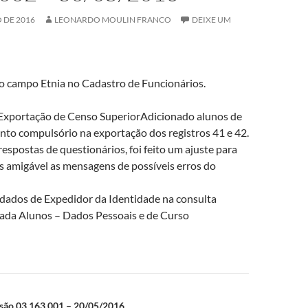
 DE 2016
LEONARDO MOULIN FRANCO
DEIXE UM
o campo Etnia no Cadastro de Funcionários.
 Exportação de Censo SuperiorAdicionado alunos de
to compulsório na exportação dos registros 41 e 42.
respostas de questionários, foi feito um ajuste para
s amigável as mensagens de possíveis erros do
dados de Expedidor da Identidade na consulta
zada Alunos – Dados Pessoais e de Curso
ão
ão 03.163.001 – 20/05/2016