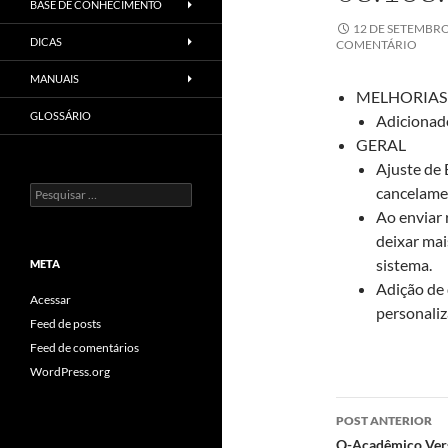
BASE DE CONHECIMENTO
12 DE SETEMBRO
DICAS
COMENTÁRIO
MANUAIS
MELHORIAS
GLOSSÁRIO
Adicionad
GERAL
Ajuste de
Pesquisar
cancelamen
por:
Ao enviar 
deixar mai
sistema.
META
Adição de 
Acessar
personali
Feed de posts
Feed de comentários
WordPress.org
Navegaç
POST ANTERIOR
Q-Acadêmico Vers