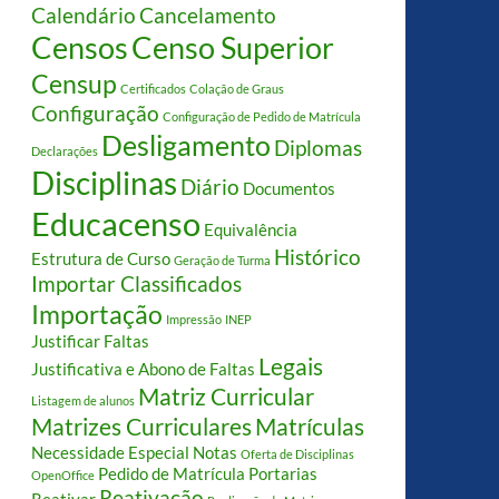
Calendário
Cancelamento
Censos
Censo Superior
Censup
Certificados
Colação de Graus
Configuração
Configuração de Pedido de Matrícula
Desligamento
Diplomas
Declarações
Disciplinas
Diário
Documentos
Educacenso
Equivalência
Histórico
Estrutura de Curso
Geração de Turma
Importar Classificados
Importação
Impressão
INEP
Justificar Faltas
Legais
Justificativa e Abono de Faltas
Matriz Curricular
Listagem de alunos
Matrizes Curriculares
Matrículas
Necessidade Especial
Notas
Oferta de Disciplinas
Pedido de Matrícula
Portarias
OpenOffice
Reativação