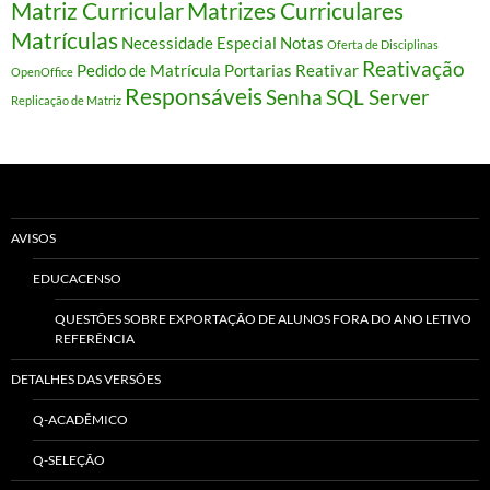
Matriz Curricular
Matrizes Curriculares
Matrículas
Necessidade Especial
Notas
Oferta de Disciplinas
Reativação
Pedido de Matrícula
Portarias
Reativar
OpenOffice
Responsáveis
Senha
SQL Server
Replicação de Matriz
AVISOS
EDUCACENSO
QUESTÕES SOBRE EXPORTAÇÃO DE ALUNOS FORA DO ANO LETIVO
REFERÊNCIA
DETALHES DAS VERSÕES
Q-ACADÊMICO
Q-SELEÇÃO