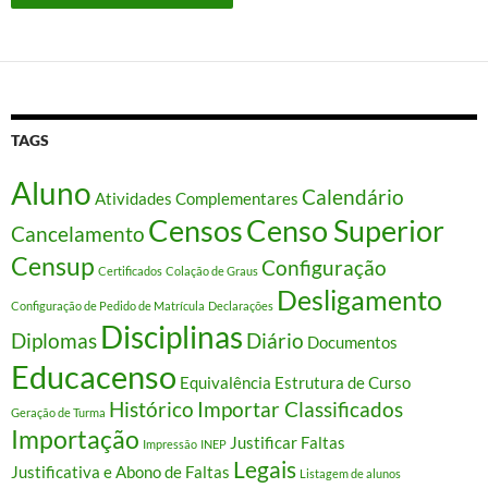
TAGS
Aluno
Calendário
Atividades Complementares
Censos
Censo Superior
Cancelamento
Censup
Configuração
Certificados
Colação de Graus
Desligamento
Configuração de Pedido de Matrícula
Declarações
Disciplinas
Diplomas
Diário
Documentos
Educacenso
Equivalência
Estrutura de Curso
Histórico
Importar Classificados
Geração de Turma
Importação
Justificar Faltas
Impressão
INEP
Legais
Justificativa e Abono de Faltas
Listagem de alunos