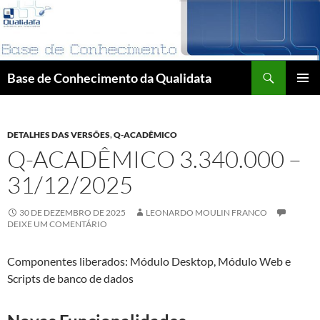
Pular
para
o
conteúdo
Pesquisar
Base de Conhecimento da Qualidata
MENU
PRINCI
DETALHES DAS VERSÕES
,
Q-ACADÊMICO
Q-ACADÊMICO 3.340.000 –
31/12/2025
30 DE DEZEMBRO DE 2025
LEONARDO MOULIN FRANCO
DEIXE UM COMENTÁRIO
Componentes liberados: Módulo Desktop, Módulo Web e
Scripts de banco de dados