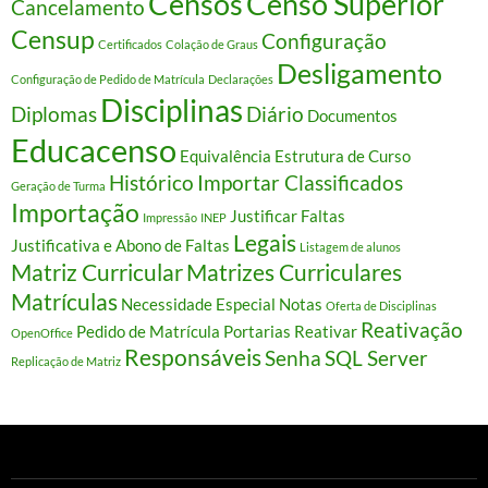
Censos
Censo Superior
Cancelamento
Censup
Configuração
Certificados
Colação de Graus
Desligamento
Configuração de Pedido de Matrícula
Declarações
Disciplinas
Diplomas
Diário
Documentos
Educacenso
Equivalência
Estrutura de Curso
Histórico
Importar Classificados
Geração de Turma
Importação
Justificar Faltas
Impressão
INEP
Legais
Justificativa e Abono de Faltas
Listagem de alunos
Matriz Curricular
Matrizes Curriculares
Matrículas
Necessidade Especial
Notas
Oferta de Disciplinas
Reativação
Pedido de Matrícula
Portarias
Reativar
OpenOffice
Responsáveis
Senha
SQL Server
Replicação de Matriz