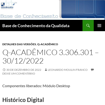
Pular
para
o
conteúdo
Pesquisar
Base de Conhecimento da Qualidata
MENU
PRINCI
DETALHES DAS VERSÕES
,
Q-ACADÊMICO
Q-ACADÊMICO 3.306.301 –
30/12/2022
30 DE DEZEMBRO DE 2022
LEONARDO MOULIN FRANCO
DEIXE UM COMENTÁRIO
Componentes liberados: Módulo Desktop
Histórico Digital