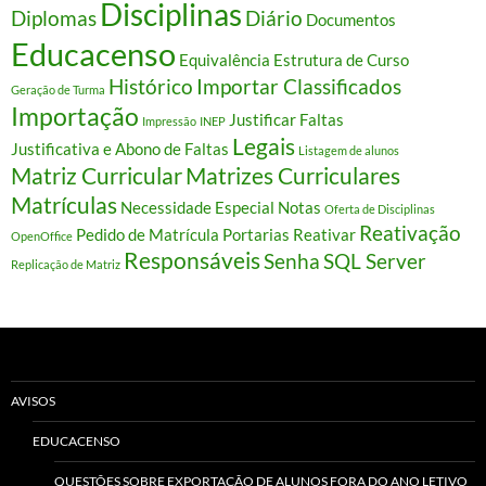
Disciplinas
Diplomas
Diário
Documentos
Educacenso
Equivalência
Estrutura de Curso
Histórico
Importar Classificados
Geração de Turma
Importação
Justificar Faltas
Impressão
INEP
Legais
Justificativa e Abono de Faltas
Listagem de alunos
Matriz Curricular
Matrizes Curriculares
Matrículas
Necessidade Especial
Notas
Oferta de Disciplinas
Reativação
Pedido de Matrícula
Portarias
Reativar
OpenOffice
Responsáveis
Senha
SQL Server
Replicação de Matriz
AVISOS
EDUCACENSO
QUESTÕES SOBRE EXPORTAÇÃO DE ALUNOS FORA DO ANO LETIVO