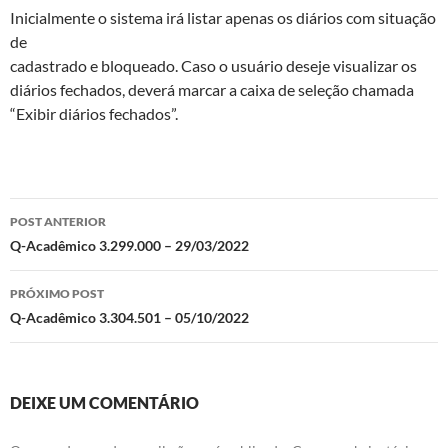
Inicialmente o sistema irá listar apenas os diários com situação
de
cadastrado e bloqueado. Caso o usuário deseje visualizar os
diários fechados, deverá marcar a caixa de seleção chamada
“Exibir diários fechados”.
Navegação
POST ANTERIOR
de
Q-Acadêmico 3.299.000 – 29/03/2022
posts
PRÓXIMO POST
Q-Acadêmico 3.304.501 – 05/10/2022
DEIXE UM COMENTÁRIO