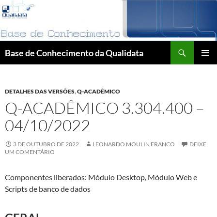
Pular
para
o
conteúdo
Pesquisar
Base de Conhecimento da Qualidata
MENU
PRINCI
DETALHES DAS VERSÕES
,
Q-ACADÊMICO
Q-ACADÊMICO 3.304.400 –
04/10/2022
3 DE OUTUBRO DE 2022
LEONARDO MOULIN FRANCO
DEIXE
UM COMENTÁRIO
Componentes liberados: Módulo Desktop, Módulo Web e
Scripts de banco de dados