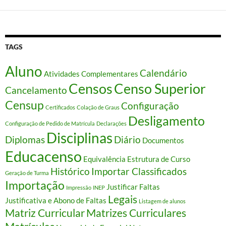
TAGS
Aluno
Calendário
Atividades Complementares
Censos
Censo Superior
Cancelamento
Censup
Configuração
Certificados
Colação de Graus
Desligamento
Configuração de Pedido de Matrícula
Declarações
Disciplinas
Diplomas
Diário
Documentos
Educacenso
Equivalência
Estrutura de Curso
Histórico
Importar Classificados
Geração de Turma
Importação
Justificar Faltas
Impressão
INEP
Legais
Justificativa e Abono de Faltas
Listagem de alunos
Matriz Curricular
Matrizes Curriculares