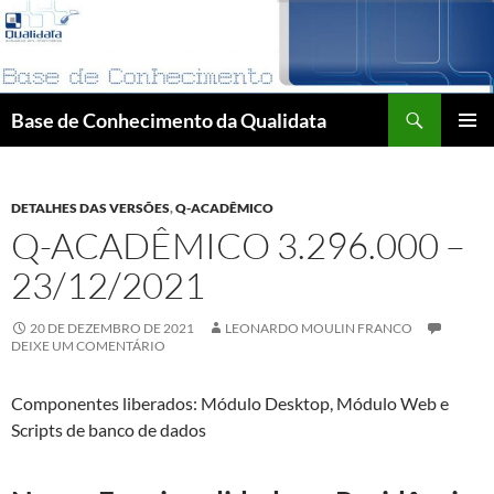
Pular
para
o
conteúdo
Pesquisar
Base de Conhecimento da Qualidata
MENU
PRINCI
DETALHES DAS VERSÕES
,
Q-ACADÊMICO
Q-ACADÊMICO 3.296.000 –
23/12/2021
20 DE DEZEMBRO DE 2021
LEONARDO MOULIN FRANCO
DEIXE UM COMENTÁRIO
Componentes liberados: Módulo Desktop, Módulo Web e
Scripts de banco de dados