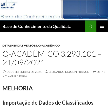
Pular
para
o
conteúdo
Pesquisar
Base de Conhecimento da Qualidata
MENU
PRINCI
DETALHES DAS VERSÕES
,
Q-ACADÊMICO
Q-ACADÊMICO 3.293.101 –
21/09/2021
21 DE SETEMBRO DE 2021
LEONARDO MOULIN FRANCO
DEIXE
UM COMENTÁRIO
MELHORIA
Importação de Dados de Classificados