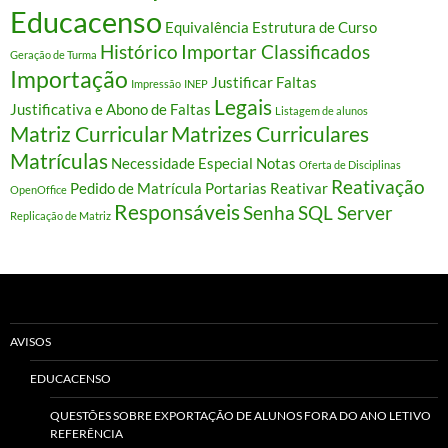
Educacenso
Equivalência
Estrutura de Curso
Histórico
Importar Classificados
Geração de Turma
Importação
Justificar Faltas
Impressão
INEP
Legais
Justificativa e Abono de Faltas
Listagem de alunos
Matriz Curricular
Matrizes Curriculares
Matrículas
Necessidade Especial
Notas
Oferta de Disciplinas
Reativação
Pedido de Matrícula
Portarias
Reativar
OpenOffice
Responsáveis
Senha
SQL Server
Replicação de Matriz
AVISOS
EDUCACENSO
QUESTÕES SOBRE EXPORTAÇÃO DE ALUNOS FORA DO ANO LETIVO
REFERÊNCIA