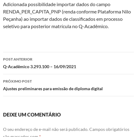
Adicionada possibilidade importar dados do campo
RENDA_PER_CAPITA_PNP (renda conforme Plataforma Nilo
Peçanha) ao importar dados de classificados em processo
seletivo para posterior matrícula no Q-Acadêmico.
Navegação
POST ANTERIOR
de
Q-Acadêmico 3.293.100 – 16/09/2021
posts
PRÓXIMO POST
Ajustes preliminares para emissão de diploma digital
DEIXE UM COMENTÁRIO
O seu endereço de e-mail não será publicado.
Campos obrigatórios
são marcados com
*